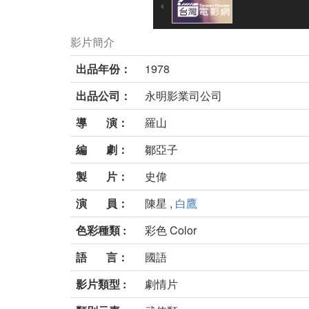
影片簡介
出品年份：
1978
出品公司：
永明影業司公司
導 演：
羅山
編 劇：
鄒亞子
製 片：
史偉
演 員：
陳星 ,
白鷹
色彩種類 :
彩色 Color
語 言：
國語
影片類型 :
劇情片