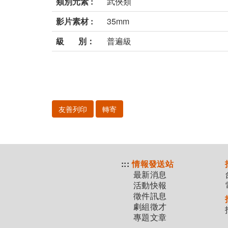
類別元素 :
武俠類
影片素材 :
35mm
級 別：
普遍級
友善列印
轉寄
:::
情報發送站
最新消息
活動快報
徵件訊息
劇組徵才
專題文章