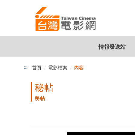
跳
到
主
要
內
容
情報發送站
:::
首頁
電影檔案
內容
秘帖
秘帖