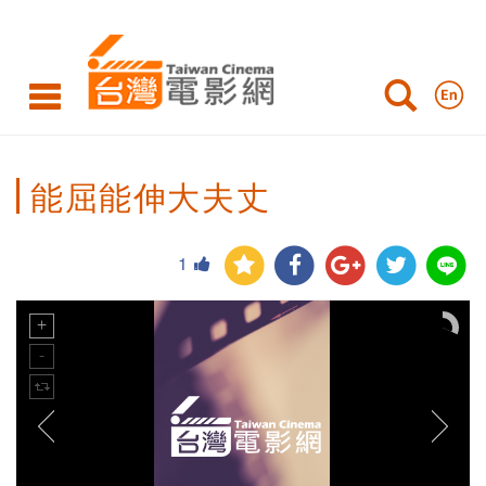
能屈能伸大夫丈
1