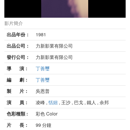
影片簡介
能屈能伸大夫丈劇照
出品年份：
1981
出品公司：
力新影業有限公司
發行公司：
力新影業有限公司
導 演：
丁善璽
編 劇：
丁善璽
製 片：
吳恩普
演 員：
凌峰 ,
恬妞
, 王沙 , 巴戈 , 鐵人 , 余邦
色彩種類 :
彩色 Color
片 長：
99 分鐘