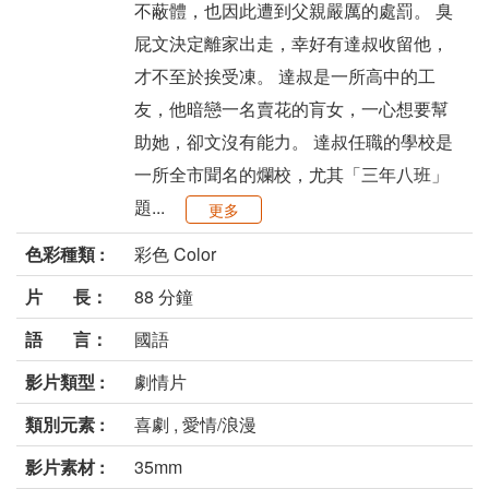
不蔽體，也因此遭到父親嚴厲的處罰。 臭
屁文決定離家出走，幸好有達叔收留他，
才不至於挨受凍。 達叔是一所高中的工
友，他暗戀一名賣花的肓女，一心想要幫
助她，卻文沒有能力。 達叔任職的學校是
一所全市聞名的爛校，尤其「三年八班」
題...
更多
色彩種類 :
彩色 Color
片 長：
88 分鐘
語 言：
國語
影片類型 :
劇情片
類別元素 :
喜劇 , 愛情/浪漫
影片素材 :
35mm