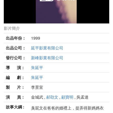
影片簡介
臭屁王劇照
出品年份：
1999
出品公司：
延平影業有限公司
發行公司：
新峰影業有限公司
導 演：
朱延平
編 劇：
朱延平
製 片：
李景宣
演 員：
金城武 ,
郝劭文
,
顧寶明
, 吳孟達
故事大綱 :
臭屁文在爸爸的婚禮上，捉弄得新媽媽衣