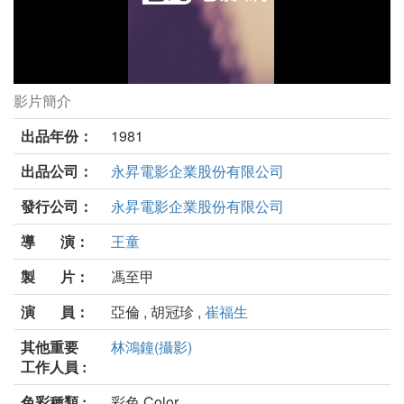
影片簡介
假如我是真的劇照
出品年份：
1981
出品公司：
永昇電影企業股份有限公司
發行公司：
永昇電影企業股份有限公司
導 演：
王童
製 片：
馮至甲
演 員：
亞倫 , 胡冠珍 ,
崔福生
其他重要
林鴻鐘(攝影)
工作人員 :
色彩種類 :
彩色 Color