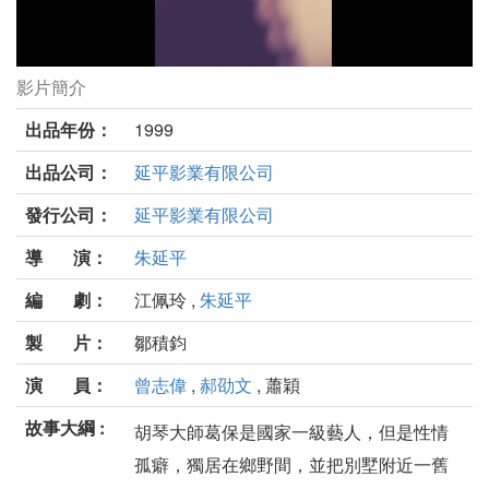
影片簡介
野孩子的秘密劇照
出品年份：
1999
出品公司：
延平影業有限公司
發行公司：
延平影業有限公司
導 演：
朱延平
編 劇：
江佩玲 ,
朱延平
製 片：
鄒積鈞
演 員：
曾志偉
,
郝劭文
, 蕭穎
故事大綱 :
胡琴大師葛保是國家一級藝人，但是性情
孤癖，獨居在鄉野間，並把別墅附近一舊