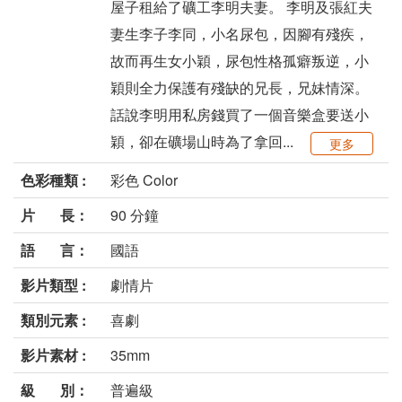
屋子租給了礦工李明夫妻。 李明及張紅夫
妻生李子李同，小名尿包，因腳有殘疾，
故而再生女小穎，尿包性格孤癖叛逆，小
穎則全力保護有殘缺的兄長，兄妹情深。
話說李明用私房錢買了一個音樂盒要送小
穎，卻在礦場山時為了拿回...
更多
色彩種類 :
彩色 Color
片 長：
90 分鐘
語 言：
國語
影片類型 :
劇情片
類別元素 :
喜劇
影片素材 :
35mm
級 別：
普遍級