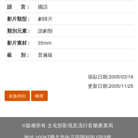
語 言：
國語
影片類型 :
劇情片
類別元素 :
諧劇類
影片素材 :
35mm
級 別：
普遍級
張貼日期:2005/03/16
更新日期:2005/11/25
友善列印
轉寄
©版權所有 文化部影視及流行音樂產業局
地址:10047臺北市中正區開封街1段3號