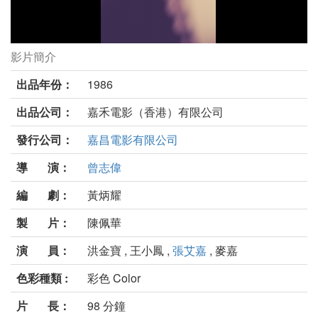
影片簡介
最佳福星劇照
出品年份：
1986
出品公司：
嘉禾電影（香港）有限公司
發行公司：
嘉昌電影有限公司
導 演：
曾志偉
編 劇：
黃炳耀
製 片：
陳佩華
演 員：
洪金寶 , 王小鳳 ,
張艾嘉
, 麥嘉
色彩種類 :
彩色 Color
片 長：
98 分鐘