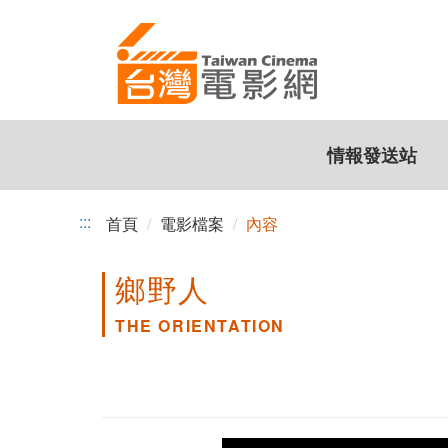
跳
到
主
要
內
容
情報發送站
:::
首頁
電影檔案
內容
鄉野人
THE ORIENTATION