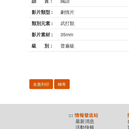
語 言：
國語
影片類型 :
劇情片
類別元素 :
武打類
影片素材 :
35mm
級 別：
普遍級
友善列印
轉寄
:::
情報發送站
最新消息
活動快報