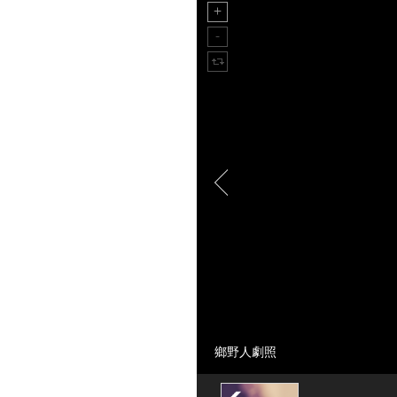
鄉野人劇照