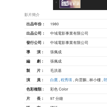
影片簡介
出品年份：
1980
出品公司：
中域電影事業有限公司
發行公司：
中域電影事業有限公司
導 演：
張佩成
編 劇：
張佩成
製 片：
毛洪基
演 員：
白鷹
,
程秀瑛
, 向雲鵬 , 林小樓 ,
色彩種類 :
彩色 Color
片 長：
97 分鐘