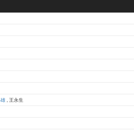
郎雄
, 王永生