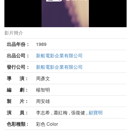
影片簡介
黑皮鞋與白布鞋劇照
出品年份：
1989
出品公司：
新船電影企業有限公司
發行公司：
新船電影企業有限公司
導 演：
周彥文
編 劇：
楊智明
製 片：
周安雄
演 員：
李志希 , 蕭紅梅 , 張復健 ,
顧寶明
色彩種類 :
彩色 Color