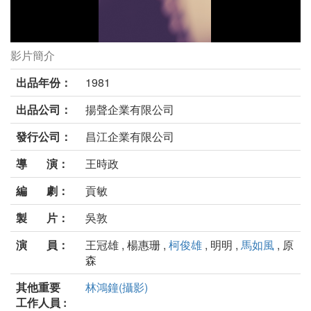
影片簡介
黑色大亨劇照
出品年份：
1981
出品公司：
揚聲企業有限公司
發行公司：
昌江企業有限公司
導 演：
王時政
編 劇：
貢敏
製 片：
吳敦
演 員：
王冠雄 , 楊惠珊 ,
柯俊雄
, 明明 ,
馬如風
, 原
森
其他重要
林鴻鐘(攝影)
工作人員 :