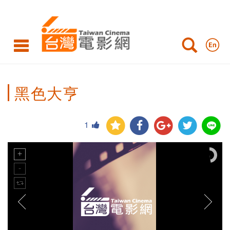
黑色大亨
1