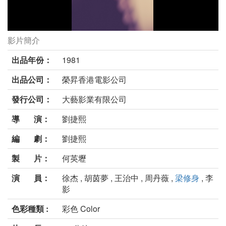
影片簡介
跟我說愛我劇照
出品年份：
1981
出品公司：
榮昇香港電影公司
發行公司：
大藝影業有限公司
導 演：
劉捷熙
編 劇：
劉捷熙
製 片：
何英壢
演 員：
徐杰 , 胡茵夢 , 王治中 , 周丹薇 ,
梁修身
, 李
影
色彩種類 :
彩色 Color