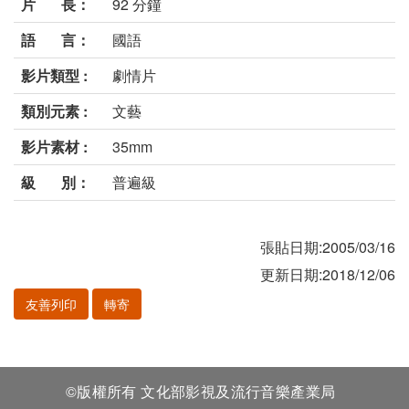
片 長：
92 分鐘
語 言：
國語
影片類型 :
劇情片
類別元素 :
文藝
影片素材 :
35mm
級 別：
普遍級
張貼日期:2005/03/16
更新日期:2018/12/06
友善列印
轉寄
©版權所有 文化部影視及流行音樂產業局