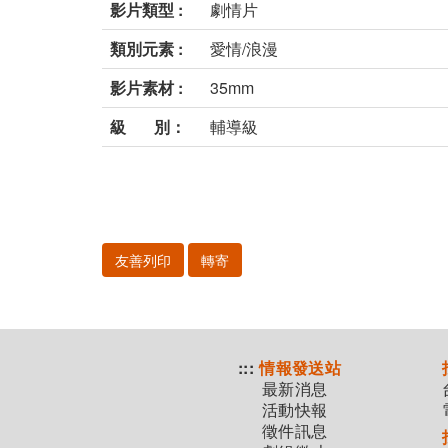
影片類型 :
劇情片
類別元素 :
愛情/浪漫
影片素材 :
35mm
級 別：
輔導級
友善列印
轉寄
:::
情報發送站
最新消息
活動快報
徵件訊息