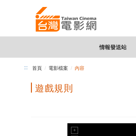
跳
到
主
要
內
容
情報發送站
:::
首頁
電影檔案
內容
遊戲規則