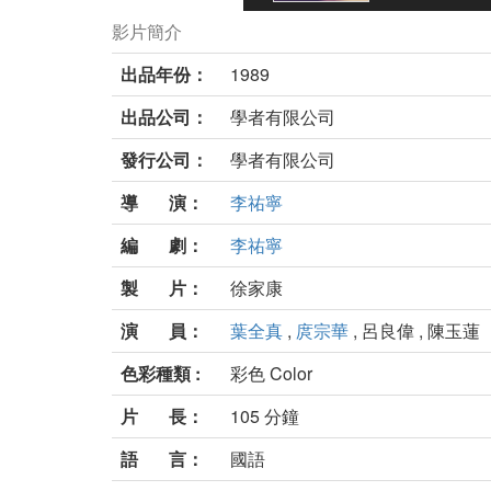
影片簡介
出品年份：
1989
出品公司：
學者有限公司
發行公司：
學者有限公司
導 演：
李祐寧
編 劇：
李祐寧
製 片：
徐家康
演 員：
葉全真
,
庹宗華
, 呂良偉 , 陳玉蓮
色彩種類 :
彩色 Color
片 長：
105 分鐘
語 言：
國語