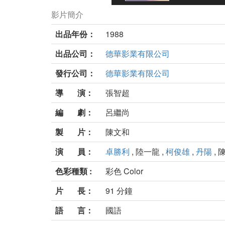
影片簡介
出品年份：
1988
出品公司：
德華影業有限公司
發行公司：
德華影業有限公司
導 演：
張智超
編 劇：
呂繼尚
製 片：
陳文和
演 員：
卓勝利
, 陸一龍 ,
柯俊雄
,
丹陽
, 
色彩種類 :
彩色 Color
片 長：
91 分鐘
語 言：
國語