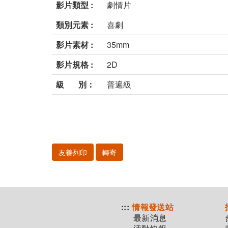
影片類型 :
劇情片
類別元素 :
喜劇
影片素材 :
35mm
影片規格 :
2D
級 別：
普遍級
友善列印
轉寄
:::
情報發送站
最新消息