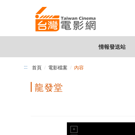
跳
到
主
要
內
容
情報發送站
:::
首頁
電影檔案
內容
龍發堂