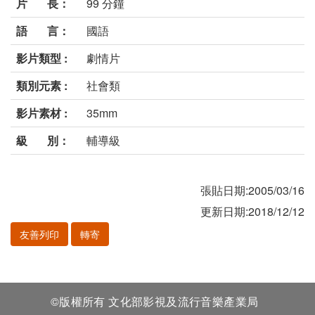
片 長：
99 分鐘
語 言：
國語
影片類型 :
劇情片
類別元素 :
社會類
影片素材 :
35mm
級 別：
輔導級
張貼日期:2005/03/16
更新日期:2018/12/12
友善列印
轉寄
©版權所有 文化部影視及流行音樂產業局