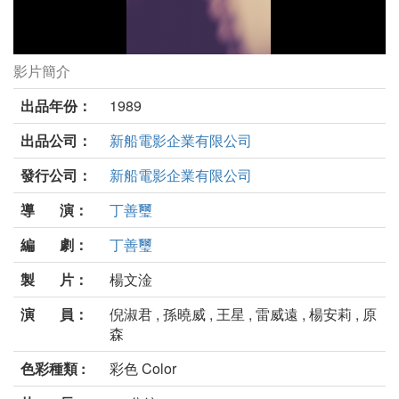
影片簡介
嬰靈劇照
出品年份：
1989
出品公司：
新船電影企業有限公司
發行公司：
新船電影企業有限公司
導 演：
丁善璽
編 劇：
丁善璽
製 片：
楊文淦
演 員：
倪淑君 , 孫曉威 , 王星 , 雷威遠 , 楊安莉 , 原
森
色彩種類 :
彩色 Color