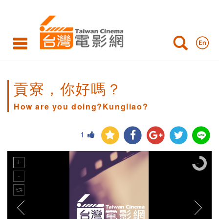
貢寮，你好嗎？
How are you doing?Kungliao?
1