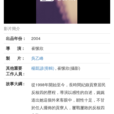
影片簡介
貢寮，你好嗎？劇照
出品年份：
2004
導 演：
崔愫欣
製 片：
吳乙峰
其他重要
楊凱諺(剪輯)
, 崔愫欣(攝影)
工作人員 :
故事大綱 :
從1998年開始至今，長時間紀錄貢寮居民
反核四的歷程，導演以感性的自述，娓娓
道出她這個外來客眼中，韌性十足，不甘
於任人擺佈的貢寮人，屢戰屢敗的反核四