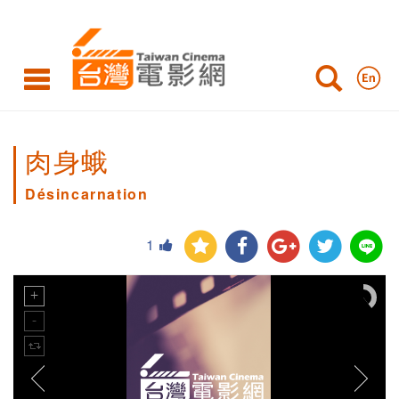
肉身蛾
Désincarnation
1