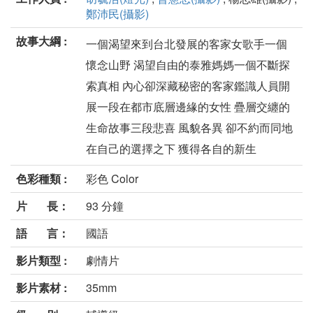
鄭沛民(攝影)
故事大綱 :
一個渴望來到台北發展的客家女歌手一個
懷念山野 渴望自由的泰雅媽媽一個不斷探
索真相 內心卻深藏秘密的客家鑑識人員開
展一段在都市底層邊緣的女性 疊層交纏的
生命故事三段悲喜 風貌各異 卻不約而同地
在自己的選擇之下 獲得各自的新生
色彩種類 :
彩色 Color
片 長：
93 分鐘
語 言：
國語
影片類型 :
劇情片
影片素材 :
35mm