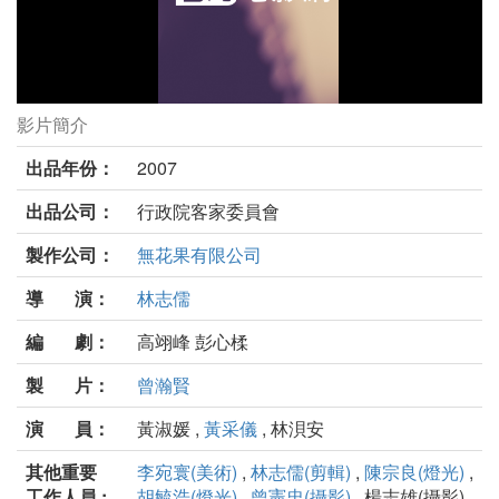
影片簡介
肉身蛾劇照
出品年份：
2007
出品公司：
行政院客家委員會
製作公司：
無花果有限公司
導 演：
林志儒
編 劇：
高翊峰 彭心楺
製 片：
曾瀚賢
演 員：
黃淑媛 ,
黃采儀
, 林浿安
其他重要
李宛寰(美術)
,
林志儒(剪輯)
,
陳宗良(燈光)
,
工作人員 :
胡毓浩(燈光)
,
曾憲忠(攝影)
, 楊志雄(攝影) ,