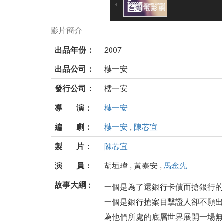
影片簡介
出品年份：
2007
出品公司：
樓一安
發行公司：
樓一安
導 演：
樓一安
編 劇：
樓一安
,
陳芯宜
製 片：
陳芯宜
演 員：
胡垣瑋 , 黃泰安 ,
馬念先
故事大綱 :
一個是為了還銀行卡債而搶銀行
一個是銀行搶案目擊證人卻不願
為他們所處的底層世界展開一場無厘