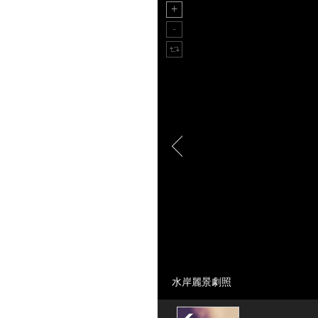
水岸麗景劇照