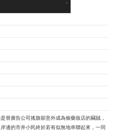
個是替廣告公司搖旗卻意外成為偷藥妝店的竊賊，
水岸邊的市井小民終於若有似無地串聯起來，一同