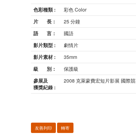
色彩種類 :
彩色 Color
片 長：
25 分鐘
語 言：
國語
影片類型 :
劇情片
影片素材 :
35mm
級 別：
保護級
參展及
2008 克萊蒙費宏短片影展 國際
獲獎紀錄 :
友善列印
轉寄