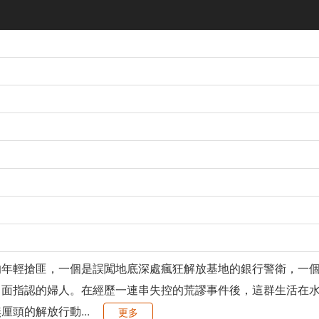
的年輕搶匪，一個是誤闖地底深處瘋狂解放基地的銀行警衛，一
出面指認的婦人。在經歷一連串失控的荒謬事件後，這群生活在
頭的解放行動...
更多