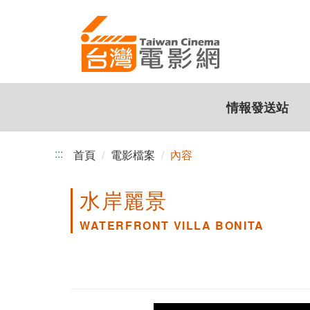
跳
到
主
要
內
容
情報發送站
:::
首頁
電影檔案
內容
水岸麗景
WATERFRONT VILLA BONITA