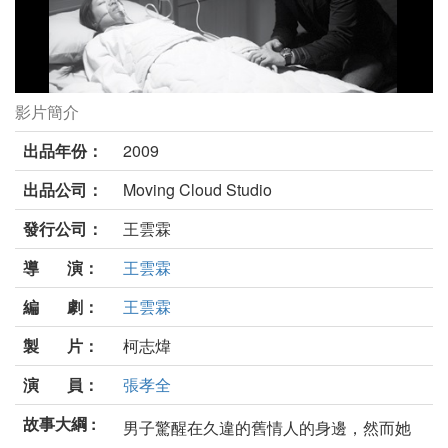
影片簡介
探訪劇照
出品年份：
2009
出品公司：
Moving Cloud Studio
發行公司：
王雲霖
導 演：
王雲霖
編 劇：
王雲霖
製 片：
柯志煒
演 員：
張孝全
故事大綱 :
男子驚醒在久違的舊情人的身邊，然而她