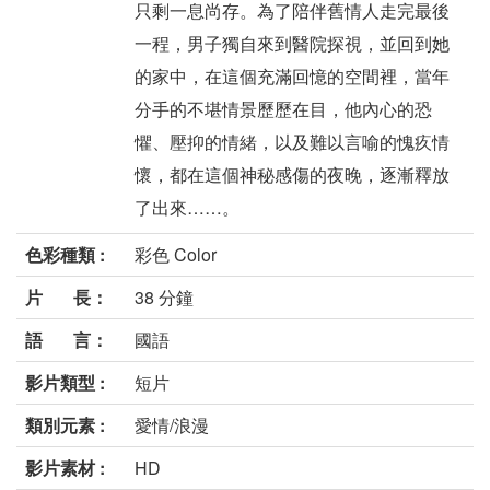
只剩一息尚存。為了陪伴舊情人走完最後
一程，男子獨自來到醫院探視，並回到她
的家中，在這個充滿回憶的空間裡，當年
分手的不堪情景歷歷在目，他內心的恐
懼、壓抑的情緒，以及難以言喻的愧疚情
懷，都在這個神秘感傷的夜晚，逐漸釋放
了出來……。
色彩種類 :
彩色 Color
片 長：
38 分鐘
語 言：
國語
影片類型 :
短片
類別元素 :
愛情/浪漫
影片素材 :
HD