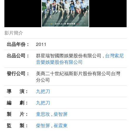
影片簡介
那些年，我們一起追的女孩劇照
出品年份：
2011
出品公司：
群星瑞智國際娛樂股份有限公司 ,
台灣索尼
音樂娛樂股份有限公司
發行公司：
美商二十世紀福斯影片股份有限公司台灣
分公司
導 演：
九把刀
編 劇：
九把刀
製 片：
童思玫
,
柴智屏
監 製：
柴智屏
,
崔震東