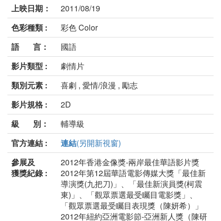
上映日期：
2011/08/19
色彩種類 :
彩色 Color
語 言：
國語
影片類型 :
劇情片
類別元素 :
喜劇 , 愛情/浪漫 , 勵志
影片規格 :
2D
級 別：
輔導級
官方連結 :
連結
(另開新視窗)
參展及
2012年香港金像獎-兩岸最佳華語影片獎
獲獎紀錄 :
2012年第12屆華語電影傳媒大獎「最佳新
導演獎(九把刀)」、「最佳新演員獎(柯震
東)」、「觀眾票選最受矚目電影獎」、
「觀眾票選最受矚目表現獎（陳妍希）」
2012年紐約亞洲電影節-亞洲新人獎（陳研