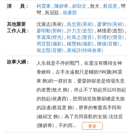
演 員：
柯震東
,
陳妍希
,
郝劭文
, 敖犬 ,
蔡昌憲
, 彎
彎 , 吳冠廷 ,
侯彥西
其他重要
沈展志(美術) ,
吳忠憲(美術)
,
廖秉怡(美術)
,
工作人員 :
廖明毅(剪輯)
,
許力文(造型)
, 林憶君(造型) ,
李嘉寓(燈光)
,
杜篤之(聲音)
,
郭禮杞(聲音)
,
周宜賢(攝影)
,
楊豐銘(攝影)
,
陳揚(音樂)
,
侯志堅(音樂)
,
黃竣詳(特殊效果)
故事大綱 :
人生就是不停的戰鬥，在還沒有獲得女神
青睞時，左手永遠都只是輔助!!!柯騰(柯震
東 飾)的一群好友，愛耍帥卻老是情場失意
的老曹(敖犬 飾)，停止不了勃起所以叫勃起
的勃起(侯彥西)，想用搞笑致勝卻總是失敗
的該邊(蔡昌憲 飾)，胖界的奪愛高手阿和
(赦紹文 飾)；為了共同喜歡的女孩-沈佳宜
(陳妍希)，不約而...
更多