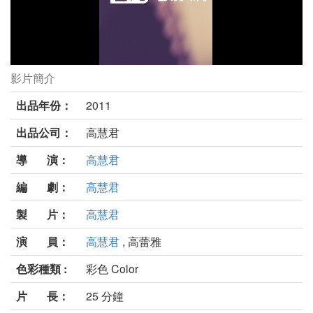
影片簡介
鄒 召喚劇照
出品年份：
2011
出品公司：
高慧君
導 演：
高慧君
編 劇：
高慧君
製 片：
高慧君
演 員：
高慧君
, 高蕾雅
色彩種類 :
彩色 Color
片 長：
25 分鐘