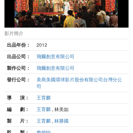
影片簡介
龍飛鳳舞劇照
出品年份：
2012
出品公司：
飛爾創意有限公司
製作公司：
飛爾創意有限公司
發行公司：
美商美國環球影片股份有限公司台灣分公
司
導 演：
王育麟
編 劇：
王育麟
, 林美如
製 片：
王育麟
,
林勝國
監 製：
詹婷怡