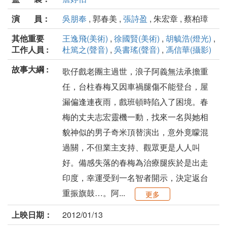
演 員：
吳朋奉
, 郭春美 ,
張詩盈
, 朱宏章 , 蔡柏璋
其他重要
王逸飛(美術)
,
徐國賢(美術)
,
胡毓浩(燈光)
,
工作人員 :
杜篤之(聲音)
,
吳書瑤(聲音)
,
馮信華(攝影)
故事大綱 :
歌仔戲老團主過世，浪子阿義無法承擔重
任，台柱春梅又因車禍腿傷不能登台，屋
漏偏逢連夜雨，戲班頓時陷入了困境。春
梅的丈夫志宏靈機一動，找來一名與她相
貌神似的男子奇米頂替演出，意外竟矇混
過關，不但業主支持、觀眾更是人人叫
好。備感失落的春梅為治療腿疾於是出走
印度，幸運受到一名智者開示，決定返台
重振旗鼓…。阿...
更多
上映日期：
2012/01/13