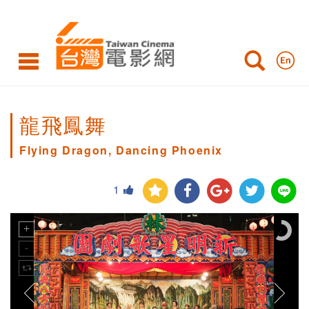
龍飛鳳舞
Flying Dragon, Dancing Phoenix
1