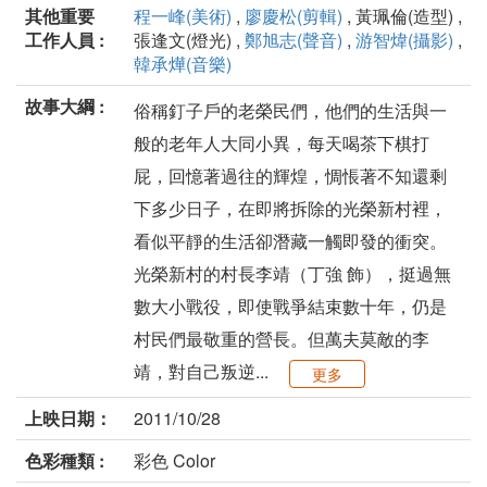
其他重要
程一峰(美術)
,
廖慶松(剪輯)
, 黃珮倫(造型) ,
工作人員 :
張逢文(燈光) ,
鄭旭志(聲音)
,
游智煒(攝影)
,
韓承燁(音樂)
故事大綱 :
俗稱釘子戶的老榮民們，他們的生活與一
般的老年人大同小異，每天喝茶下棋打
屁，回憶著過往的輝煌，惆悵著不知還剩
下多少日子，在即將拆除的光榮新村裡，
看似平靜的生活卻潛藏一觸即發的衝突。
光榮新村的村長李靖（丁強 飾），挺過無
數大小戰役，即使戰爭結束數十年，仍是
村民們最敬重的營長。但萬夫莫敵的李
靖，對自己叛逆...
更多
上映日期：
2011/10/28
色彩種類 :
彩色 Color