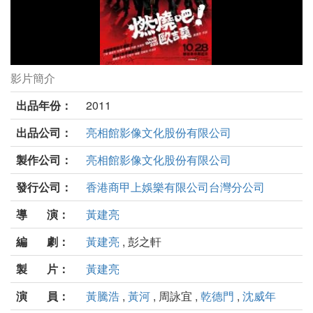
影片簡介
燃燒吧！歐吉桑劇照
出品年份：
2011
出品公司：
亮相館影像文化股份有限公司
製作公司：
亮相館影像文化股份有限公司
發行公司：
香港商甲上娛樂有限公司台灣分公司
導 演：
黃建亮
編 劇：
黃建亮
, 彭之軒
製 片：
黃建亮
演 員：
黃騰浩
,
黃河
, 周詠宜 ,
乾德門
,
沈威年