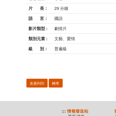
片 長：
29 分鐘
語 言：
國語
影片類型 :
劇情片
類別元素 :
文藝、愛情
級 別：
普遍級
友善列印
轉寄
:::
情報發送站