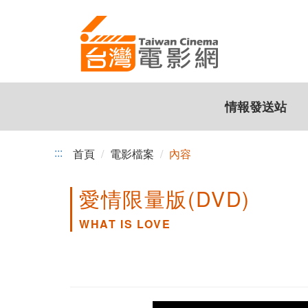
跳
到
主
要
內
容
情報發送站
:::
首頁
電影檔案
內容
愛情限量版(DVD)
WHAT IS LOVE