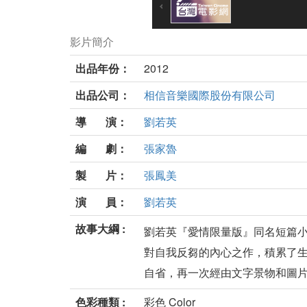
影片簡介
出品年份：
2012
出品公司：
相信音樂國際股份有限公司
導 演：
劉若英
編 劇：
張家魯
製 片：
張鳳美
演 員：
劉若英
故事大綱 :
劉若英『愛情限量版』同名短篇
對自我反芻的內心之作，積累了
自省，再一次經由文字景物和圖片的
色彩種類 :
彩色 Color