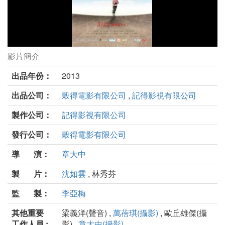
影片簡介
看不見的跑道劇照
出品年份：
2013
出品公司：
穀得電影有限公司
,
記得影視有限公司
製作公司：
記得影視有限公司
發行公司：
穀得電影有限公司
導 演：
章大中
製 片：
沈如雲
, 林秀芬
監 製：
李亞梅
其他重要
梁義洋(聲音) ,
萬蓓琪(攝影)
, 歐丘雄傑(攝
工作人員 :
影) ,
章大中(攝影)