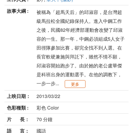
故事大綱 :
被稱為「超馬天后」的邱淑容，是台灣超
級馬拉松全國紀錄保持人。進入中鋼工作
之後，民國82年經濟部運動會改變了邱淑
容的一生。那一年，中鋼必須組成5人女子
田徑隊參加比賽，卻完全找不到人選。在
長官軟硬兼施與拜託下，雖然不情不願，
邱淑容開始跑步了。由於她的老公盧華傑
是科班出身的運動選手。在他的調教下，
一步一步...
更多
上映日期：
2013/03/22
色彩種類 :
彩色 Color
片 長：
70 分鐘
語 言：
國語