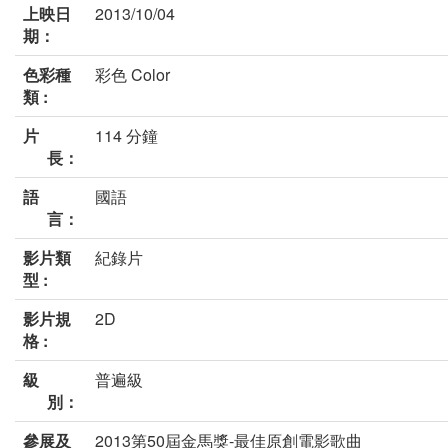
上映日
2013/10/04
期：
色彩種
彩色 Color
類 :
片
114 分鐘
長：
語
國語
言：
影片類
紀錄片
型 :
影片規
2D
格 :
級
普遍級
別：
參展及
2013第50屆金馬獎-最佳原創電影歌曲