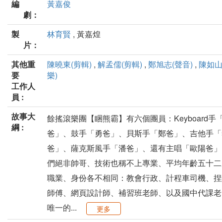
編
黃嘉俊
劇：
製
林育賢
, 黃嘉煌
片：
其他重
陳曉東(剪輯)
,
解孟儒(剪輯)
,
鄭旭志(聲音)
,
陳如山
要
樂)
工作人
員 :
故事大
餘搖滾樂團【睏熊霸】有六個團員：Keyboard手
綱 :
爸」、鼓手「勇爸」、貝斯手「鄭爸」、吉他手「
爸」、薩克斯風手「潘爸」、還有主唱「歐陽爸」
們絕非帥哥、技術也稱不上專業、平均年齡五十二
職業、身份各不相同：教會行政、計程車司機、捏
師傅、網頁設計師、補習班老師、以及國中代課老
唯一的...
更多