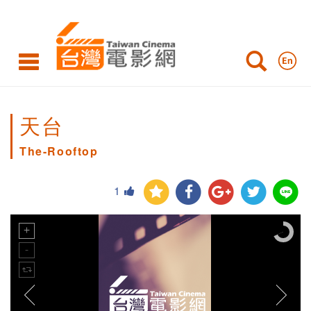
天台
The-Rooftop
1