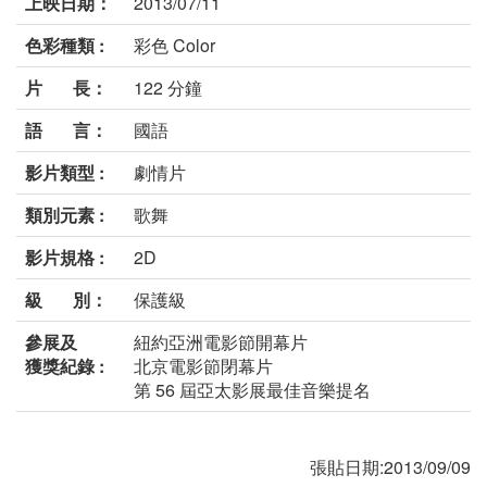
上映日期：
2013/07/11
色彩種類 :
彩色 Color
片 長：
122 分鐘
語 言：
國語
影片類型 :
劇情片
類別元素 :
歌舞
影片規格 :
2D
級 別：
保護級
參展及
紐約亞洲電影節開幕片
獲獎紀錄 :
北京電影節閉幕片
第 56 屆亞太影展最佳音樂提名
張貼日期:2013/09/09