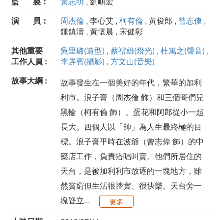
監 製：
黃志明
, 劉畊宏
演 員：
周杰倫
, 李心艾 ,
柯有倫
, 黃俊郎 ,
曾志偉
,
鍾鎮濤 , 黃懷晨 , 宋健彰
其他重要
吳里璐(造型)
,
蔡禮雄(燈光)
,
杜篤之(聲音)
,
工作人員 :
李屏賓(攝影)
,
方文山(音樂)
故事大綱 :
故事發生在一個美好的年代，繁華的加利
利市。浪子膏（周杰倫 飾）和三個哥們兒
黑輪（柯有倫 飾）、蛋花和阿郎從小一起
長大。四個人以「帥」為人生最終極的目
標。浪子膏平時在波爺（曾志偉 飾）的中
藥店工作，負責搭唱叫賣。他們所居住的
天台，是被加利利市放逐的一塊地方，雖
然貧窮但生活很踏實、很快樂。天台旁一
塊聳立...
更多