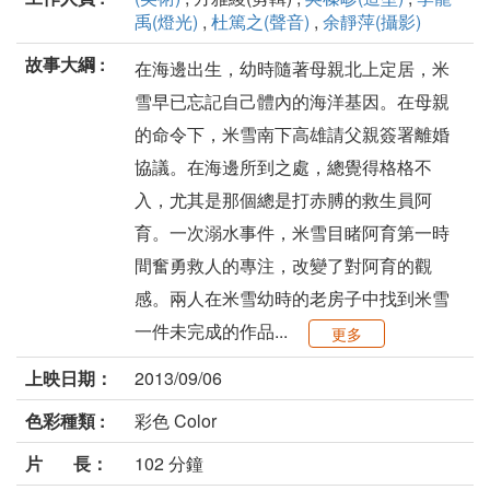
禹(燈光)
,
杜篤之(聲音)
,
余靜萍(攝影)
故事大綱 :
在海邊出生，幼時隨著母親北上定居，米
雪早已忘記自己體內的海洋基因。在母親
的命令下，米雪南下高雄請父親簽署離婚
協議。在海邊所到之處，總覺得格格不
入，尤其是那個總是打赤膊的救生員阿
育。一次溺水事件，米雪目睹阿育第一時
間奮勇救人的專注，改變了對阿育的觀
感。兩人在米雪幼時的老房子中找到米雪
一件未完成的作品...
更多
上映日期：
2013/09/06
色彩種類 :
彩色 Color
片 長：
102 分鐘