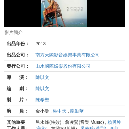
影片簡介
戀戀海灣劇照
出品年份：
2013
出品公司：
南方天際影音娛樂事業有限公司
發行公司：
山水國際娛樂股份有限公司
導 演：
陳以文
編 劇：
陳以文
製 片：
陳希聖
演 員：
金小曼 ,
吳中天
,
龍劭華
其他重要
呂永峰(特效) , 詹凌駕(音樂 Music) ,
賴勇坤
工作人員 :
(美術)
, 方雅綾(剪輯) ,
吳榛畛(造型)
,
李龍