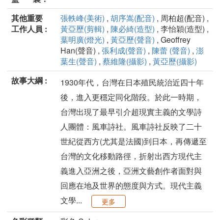
其他重要
張軼峰(美術)
,
胡序嵩(配音)
, 周柏超(配音) ,
工作人員 :
黃亞歷(剪輯)
,
陳必綺(造型)
, 李怡穎(造型) ,
葉明廣(燈光)
,
黃亞歷(聲音)
, Geoffrey
Han(聲音) ,
張利成(聲音)
,
陳蕾 (聲音)
,
澎
葉生(聲音)
,
蔡維隆(攝影)
,
黃亞歷(攝影)
故事大綱 :
1930年代，台灣在日本殖民統治近四十年
後，進入更穩定同化階段。於此一時期，
台灣出現了最早引介超現實主義的文學詩
人團體：風車詩社。風車詩社反映了二十
世紀從西方(尤其是法國)到日本，再傳遞至
台灣的文化移動路徑，折射出西方現代主
義進入亞洲之後，亞洲文藝創作者面對與
回應在地及世界的態度與方式。現代主義
文學...
更多