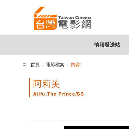
跳
到
主
要
內
容
情報發送站
:::
首頁
電影檔案
內容
阿莉芙
Alifu,The Prince/SS