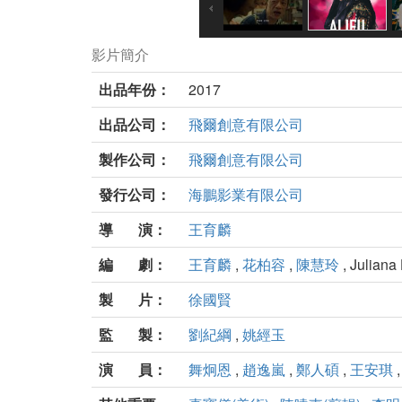
影片簡介
出品年份：
2017
出品公司：
飛爾創意有限公司
製作公司：
飛爾創意有限公司
發行公司：
海鵬影業有限公司
導 演：
王育麟
編 劇：
王育麟
,
花柏容
,
陳慧玲
, Juliana
製 片：
徐國賢
監 製：
劉紀綱
,
姚經玉
演 員：
舞炯恩
,
趙逸嵐
,
鄭人碩
,
王安琪