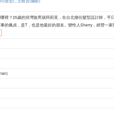
川(造型)
,
王盼雲(攝影)
哪裡？25歲的排灣族男孩阿莉芙，在台北擔任髮型設計師，平
佩貞，是T，也是他最好的朋友。變性人Sherry，經營一家Drag 
nan)