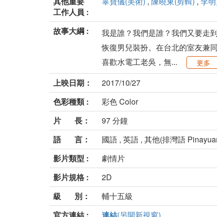
其他重要
辜寶儀(美術)
,
陳曉東(剪輯)
,
李明
工作人員 :
故事大綱 :
我是誰？我們是誰？我們又要走到
恢復男兒裝扮。在台北的室友兼同事的
喜歡水電工老吳，無...
更多
上映日期：
2017/10/27
色彩種類 :
彩色 Color
片 長：
97 分鐘
語 言：
國語 , 英語 , 其他(排灣語 Pinayua
影片類型 :
劇情片
影片規格 :
2D
級 別：
輔十五級
官方連結 :
連結
(另開新視窗)