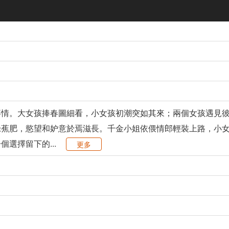
事情。大女孩捧春圖細看，小女孩初潮突如其來；兩個女孩遇見
蕉­肥，慾望和妒意於焉滋長。千金小姐依偎情郎輕裝上路，小
選擇留下的...
更多