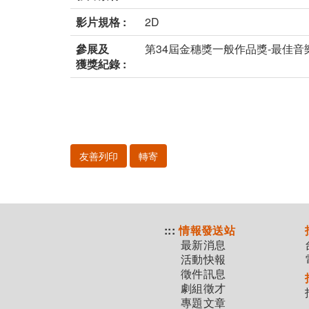
影片規格 :
2D
參展及
第34屆金穗獎一般作品獎-最佳音樂
獲獎紀錄 :
友善列印
轉寄
:::
情報發送站
最新消息
活動快報
徵件訊息
劇組徵才
專題文章