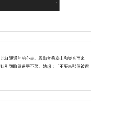
彼此紅通通的的心事。異鄉客乘塵土和樂音而來，
女孩引頸盼歸遍尋不著。她想：「不要當那個被留