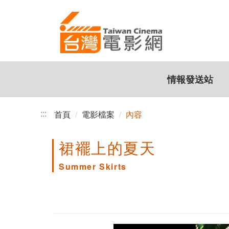
跳
到
主
要
內
容
情報發送站
:::
首頁
電影檔案
內容
裙襬上的夏天
Summer Skirts