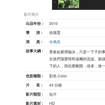
影片簡介
出品年份：
2010
導 演：
徐麗雯
演 員：
余佩真
故事大綱 :
青春如夏裡融冰，只是一下子的
女孩們蕩愛情和遠颺的流波。葉綠
下的人，我也要離開，或者，做一個
色彩種類 :
彩色 Color
片 長：
43 分鐘
影片類型 :
短片
影片素材 :
HD