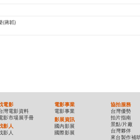
(蔣韜)
找電影
電影事業
協拍服務
台灣電影資料
電影事業
台灣優勢
電影市場展手冊
拍片指南
影展資訊
景點/片廠
找影人
國內影展
台灣夥伴
找影人
國際影展
來台製作補