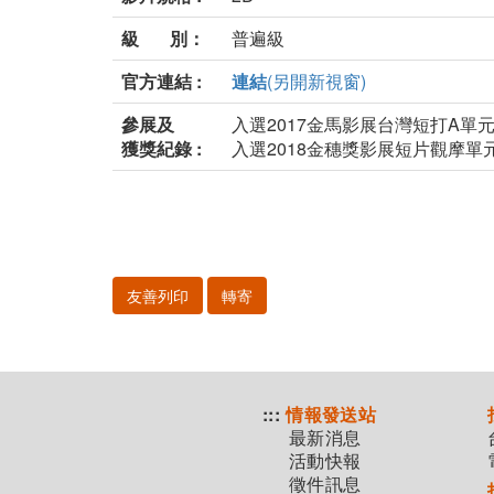
級 別：
普遍級
官方連結 :
連結
(另開新視窗)
參展及
入選2017金馬影展台灣短打A單
獲獎紀錄 :
入選2018金穗獎影展短片觀摩單
友善列印
轉寄
:::
情報發送站
最新消息
活動快報
徵件訊息