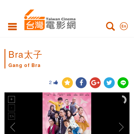
Bra太子
Gang of Bra
2