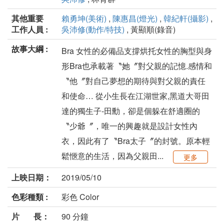
其他重要
賴勇坤(美術)
,
陳惠昌(燈光)
,
韓紀軒(攝影)
,
工作人員 :
吳沛修(動作/特技)
, 黃顯順(錄音)
故事大綱 :
Bra 女性的必備品支撐烘托女性的胸型與身
形Bra也承載著〝她〞對父親的記憶.感情和
〝他〞對自己夢想的期待與對父親的責任
和使命… 從小生長在江湖世家,黑道大哥田
達的獨生子-田勳，卻是個躲在舒適圈的
〝少爺〞，唯一的興趣就是設計女性內
衣，因此有了〝Bra太子〞的封號。原本輕
鬆愜意的生活，因為父親田...
更多
上映日期：
2019/05/10
色彩種類 :
彩色 Color
片 長：
90 分鐘