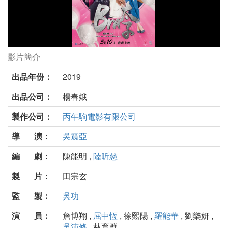
影片簡介
Bra太子劇照
出品年份：
2019
出品公司：
楊春娥
製作公司：
丙午駒電影有限公司
導 演：
吳震亞
編 劇：
陳能明 ,
陸昕慈
製 片：
田宗玄
監 製：
吳功
演 員：
詹博翔 ,
屈中恆
, 徐熙陽 ,
羅能華
, 劉樂妍 ,
吳沛修
, 林育群