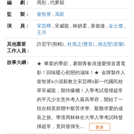
編 劇：
周彤 , 代夢穎
監 製：
柴智屏
,
馮凱
演 員：
宋芸樺
, 宋威龍 , 林妍柔 , 黃俊捷 ,
金士傑
,
王月
其他重要
許宏宇(剪輯) ,
杜篤之(聲音)
,
侯志堅(音樂)
工作人員 :
故事大綱 :
★ 畢業的季節，暑期青春浪漫愛情首選電
影！回味暖心初戀的滋味！★ 金牌製作人
柴智屏x小清新教主宋芸樺x新一代國民校
草宋威龍，期待爆棚！入學考試發揮超常
的平凡少女意外考入最高學府，開始了一
段在精英群體中艱苦求學、艱難求愛的成
長之旅。學渣周林林在大學入學考試時發
揮超常，竟與發揮失...
更多