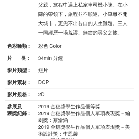
父親，旅程中遇上私家車司機小陳。在小
陳的帶領下，旅程並不順遂。小車離不開
大城市，更兜不出各自的人生難題。三人
一同經歷一場荒謬、無盡的尋父之旅。
色彩種類 :
彩色 Color
片 長：
34min 分鐘
影片類型 :
短片
影片素材 :
DCP
影片規格 :
2D
參展及
2019 金穗獎學生作品優等獎
獲獎紀錄 :
2019 金穗獎學生作品個人單項表現獎－編
劇獎：蔡渝涵
2019 金穗獎學生作品個人單項表現獎－美
術設計獎：李恩馨