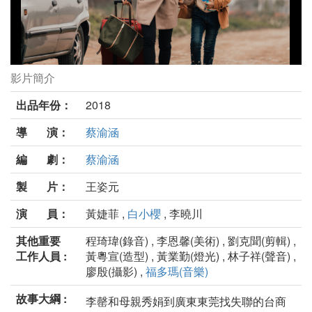
影片簡介
私家車劇照
出品年份：
2018
導 演：
蔡渝涵
編 劇：
蔡渝涵
製 片：
王姿元
演 員：
黃婕菲 ,
白小櫻
, 李曉川
其他重要
程琦瑋(錄音) , 李恩馨(美術) , 劉克聞(剪輯) ,
工作人員 :
黃粵宣(造型) , 黃業勤(燈光) , 林子祥(聲音) ,
廖殷(攝影) ,
福多瑪(音樂)
故事大綱 :
李罄和母親秀娟到廣東東莞找失聯的台商