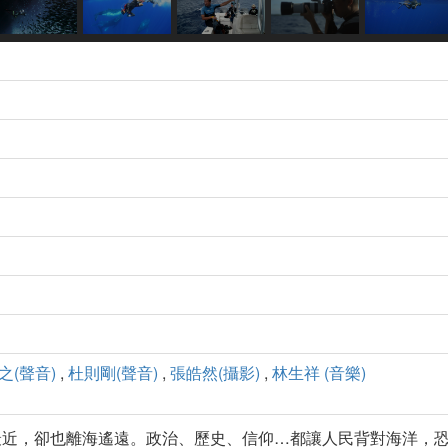
之(聲音)
,
杜則剛(聲音)
,
張皓然(攝影)
,
林生祥 (音樂)
最近，卻也離海遙遠。政治、歷史、信仰…都讓人民背對海洋，