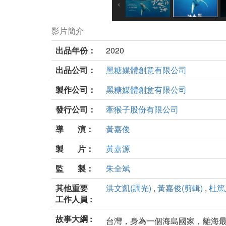
影片簡介
出品年份：
2020
出品公司：
黑糖媒體創意有限公司
製作公司：
黑糖媒體創意有限公司
發行公司：
牽猴子股份有限公司
導 演：
黃嘉俊
製 片：
黃嘉源
監 製：
朱全斌
其他重要
洪文凱(調光)
,
黃嘉俊(剪輯)
,
杜篤
工作人員 :
故事大綱 :
台灣，身為一個海島國家，離海