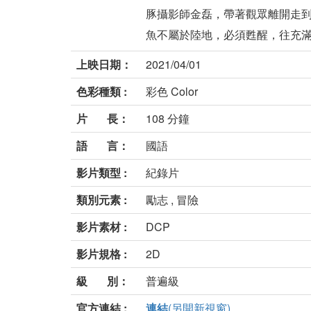
豚攝影師金磊，帶著觀眾離開走
魚不屬於陸地，必須甦醒，往充滿可
上映日期：
2021/04/01
色彩種類 :
彩色 Color
片 長：
108 分鐘
語 言：
國語
影片類型 :
紀錄片
類別元素 :
勵志 , 冒險
影片素材 :
DCP
影片規格 :
2D
級 別：
普遍級
官方連結 :
連結
(另開新視窗)