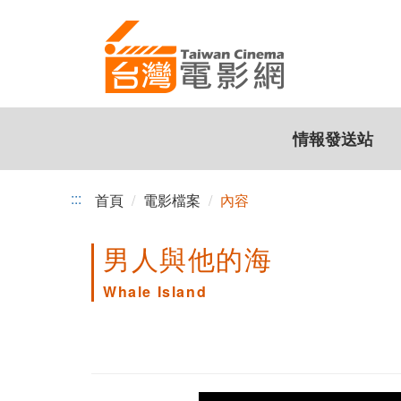
跳
到
主
要
內
容
情報發送站
:::
首頁
電影檔案
內容
男人與他的海
Whale Island