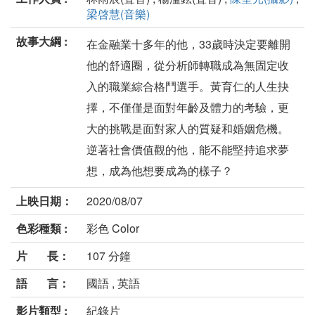
梁啓慧(音樂)
故事大綱 :
在金融業十多年的他，33歲時決定要離開
他的舒適圈，從分析師轉職成為無固定收
入的職業綜合格鬥選手。黃育仁的人生抉
擇，不僅僅是面對年齡及體力的考驗，更
大的挑戰是面對家人的質疑和婚姻危機。
逆著社會價值觀的他，能不能堅持追求夢
想，成為他想要成為的樣子？
上映日期：
2020/08/07
色彩種類 :
彩色 Color
片 長：
107 分鐘
語 言：
國語 , 英語
影片類型 :
紀錄片