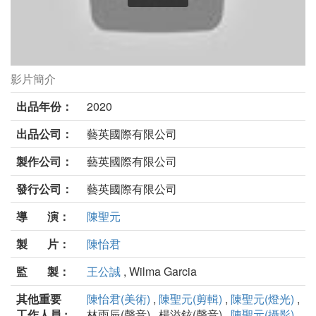
影片簡介
逆者劇照
出品年份：
2020
出品公司：
藝英國際有限公司
製作公司：
藝英國際有限公司
發行公司：
藝英國際有限公司
導 演：
陳聖元
製 片：
陳怡君
監 製：
王公誠
, Wilma Garcia
其他重要
陳怡君(美術)
,
陳聖元(剪輯)
,
陳聖元(燈光)
,
工作人員 :
林雨辰(聲音) , 楊溢鉉(聲音) ,
陳聖元(攝影)
,