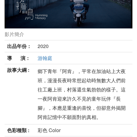
影片簡介
蟾鳴劇照
出品年份：
2020
導 演：
游翰庭
故事大綱 :
鄉下青年『阿肯』，平常在加油站上大夜
班，漫漫長夜時常想起幼時無數大人們前
往工廠上班，村落還生氣勃勃的樣子。這
一夜阿肯迎來許久不見的童年玩伴『長
腳』，本應是重逢的喜悅，但卻意外揭開
阿肯記憶中不願面對的真相。
色彩種類 :
彩色 Color