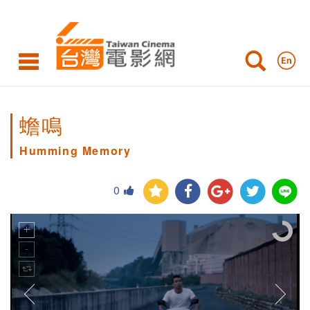
蟾鳴
Humming Memory
0