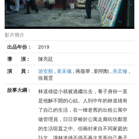
影片簡介
兩場葬禮劇照
出品年份：
2019
導 演：
陳亮廷
演 員：
游安順
,
黃采儀
, 蔣薇華 , 劉明勳 ,
吳宏修
,
徐麗雲
故事大綱 :
林道雄從小就被過繼出去，養子身份一直
是他解不開的心結。人到中年的林道雄有
了自己的生活，在一棟老舊的出租公寓中
做管理員，日日穿梭於公寓走廊街坊鄰里
的生活喧囂之中。但兩封來自不同家庭的
訃文，讓林道雄不得不再次直面自己養子