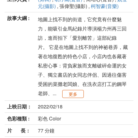
元(攝影)
, 張偉聖(攝影) ,
柯智豪(音樂)
故事大綱 :
地圖上找不到的街道，它究竟有什麼魅
力，能吸引金馬紀錄片導演楊力州再三回
訪，進而拍下「愛別離苦」這部紀錄
片。 它是在地圖上找不到的神祕巷弄，藏
著在地復甦的特色小店，小店內也各藏著
私密心事：背負家族而支離破碎命運的女
子、獨立書店的女同志伴侶、因過往傷害
受困的菜攤老闆娘、在洗衣店打工的鋼琴
老師、...
更多
上映日期：
2022/02/18
色彩種類 :
彩色 Color
片 長：
77 分鐘