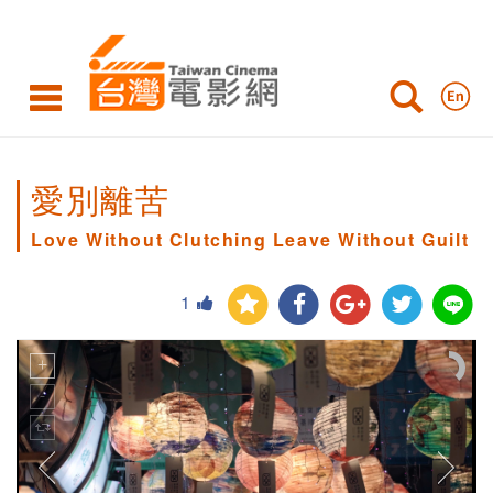
愛別離苦
Love Without Clutching Leave Without Guilt
1