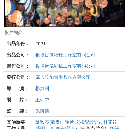
影片簡介
愛別離苦劇照
出品年份：
2021
出品公司：
後場音像紀錄工作室有限公司
製作公司：
後場音像紀錄工作室有限公司
發行公司：
麻吉砥加電影股份有限公司
導 演：
楊力州
製 片：
王羿中
監 製：
朱詩倩
其他重要
陳秋苓(插畫)
,
謝孟成(視覺設計)
,
杜素鈴
工作人員 :
(剪輯)
,
胡序嵩(聲音)
, 簡培芯(聲音) ,
姚登