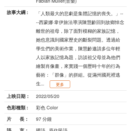
Fabian Müller(音樂)
故事大綱 :
「人類最大的悲劇是集體記憶的喪失。」--
--西蒙娜·韋伊旅法導演陳慧齡回到故鄉悼念
離世的祖母，除了面對模糊的家族記憶，
她也意識到國家歷史的斷裂問題。透過給
學生們的美術作業，陳慧齡邀請多位年輕
人以家族記憶為題，訪談祖父母並為他們
繪製肖像畫，來實踐一個歷時十年的行為
藝術：「群像」的拼組。從滿州國死裡逃
生...
更多
上映日期：
2022/05/20
色彩種類 :
彩色 Color
片 長：
97 分鐘
語 言：
國語 , 原住民語