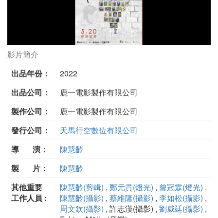
影片簡介
給阿媽的一封信劇照
出品年份：
2022
出品公司：
鹿一電影製作有限公司
製作公司：
鹿一電影製作有限公司
發行公司：
天馬行空數位有限公司
導 演：
陳慧齡
製 片：
陳慧齡
其他重要
陳慧齡(剪輯)
,
鄭元貫(燈光)
,
曾冠霖(燈光)
,
工作人員 :
陳慧齡(攝影)
,
蔡維隆(攝影)
,
李如松(攝影)
,
周文欽(攝影)
, 許志漢(攝影) ,
劉威廷(攝影)
,