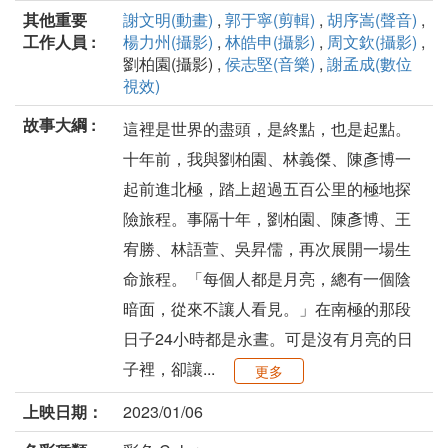
其他重要
謝文明(動畫)
,
郭于寧(剪輯)
,
胡序嵩(聲音)
,
工作人員 :
楊力州(攝影)
,
林皓申(攝影)
,
周文欽(攝影)
,
劉柏園(攝影) ,
侯志堅(音樂)
,
謝孟成(數位
視效)
故事大綱 :
這裡是世界的盡頭，是終點，也是起點。
十年前，我與劉柏園、林義傑、陳彥博一
起前進北極，踏上超過五百公里的極地探
險旅程。事隔十年，劉柏園、陳彥博、王
宥勝、林語萱、吳昇儒，再次展開一場生
命旅程。「每個人都是月亮，總有一個陰
暗面，從來不讓人看見。」在南極的那段
日子24小時都是永晝。可是沒有月亮的日
子裡，卻讓...
更多
上映日期：
2023/01/06