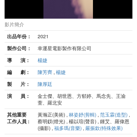
影片簡介
地獄催淚部劇照
出品年份：
2021
製作公司：
幸運星電影製作有限公司
導 演：
楊婕
編 劇：
陳芳齊
,
楊婕
製 片：
陳厚廷
演 員：
金士傑、胡世恩、方郁婷、馬念先、王渝
萱、羅北安
其他重要
黃瀚正(美術) ,
林姿妤(剪輯)
,
范玉霖(造型)
,
工作人員 :
蔡明釵(燈光) , 楊以瑄(聲音) , 鍾艾、羅偉恩
(攝影) ,
福多瑪(音樂)
,
嚴振欽(特殊效果)