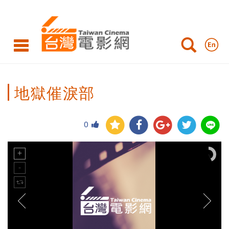
地獄催淚部
0