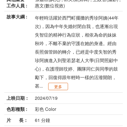
工作人員 :
惠文(數位視效)
故事大綱 :
年輕時活躍於西門町擺攤的秀珍阿姨(44年
次)，因為中年失婚封閉自我，也逐漸出現
失智症的精神行為症狀，相依為命的妹妹
秋吟，不離不棄的守護在她的身邊。經由
長照個管師的轉介，已經是中度失智的秀
珍阿姨進入到聖若瑟老人大學(日間照顧中
心)，在護理師玟婷、團隊同仁與同學的鼓
勵下，回復得跟年輕時一樣的活潑開朗，
甚...
更多
上映日期：
2024/07/19
色彩種類 :
彩色 Color
片 長：
61 分鐘