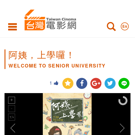
阿姨，上學囉！
WELCOME TO SENIOR UNIVERSITY
1