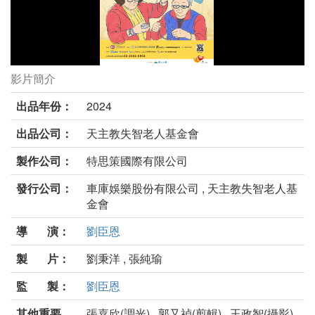
影片簡介
阿姨，上學囉！劇照
出品年份：
2024
出品公司：
天主教失智老人基金會
製作公司：
特思策國際有限公司
發行公司：
車庫娛樂股份有限公司 , 天主教失智老人基
金會
導 演：
劉臣恩
製 片：
劉秉洋 , 張純瑜
監 製：
劉臣恩
其他重要
張嘉欣(調光) , 郭又禎(剪輯) , 王政智(攝影) ,