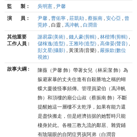
監 製：
吳明憲
,
尹馨
演 員：
尹馨
,
曹佑寧
,
莊凱勛
,
蔡振南
,
安心亞
,
曾
莞婷
, 白靈 ,
馮淬帆
,
白潤音
其他重要
謝易霖(美術)
,
錢人豪(剪輯)
,
林楷博(剪輯)
,
工作人員 :
儲榢逸(造型)
,
王雅玲(造型)
,
高偉晏(聲音)
,
彭文星(攝影)
, 黃漢清(音樂) ,
嚴振欽(數位
視效)
故事大綱 :
陳薇（尹馨 飾）帶著女兒（林采潔 飾）為
躲避家暴的丈夫住進有自殺勝地之稱的蝴
蝶大廈後怪事頻傳。管理員梁伯（馮淬帆
飾）和頂樓的廟公山叔（蔡振南 飾）不斷
提醒她這一層樓不太乾淨，如果有能力還
是盡快搬走，但是經濟拮据的她暫時只能
棲身於此。各種三教九流的鄰居、雜貨鋪
有陰陽眼的自閉症男孩阿弟（白潤音