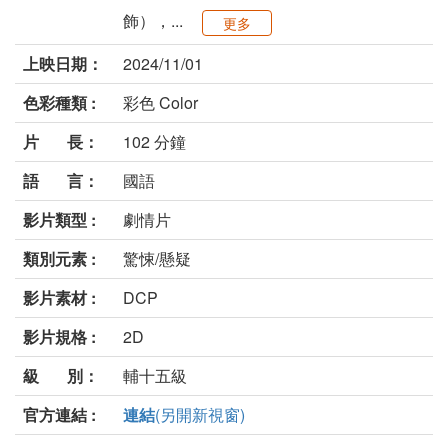
飾），...
更多
上映日期：
2024/11/01
色彩種類 :
彩色 Color
片 長：
102 分鐘
語 言：
國語
影片類型 :
劇情片
類別元素 :
驚悚/懸疑
影片素材 :
DCP
影片規格 :
2D
級 別：
輔十五級
官方連結 :
連結
(另開新視窗)