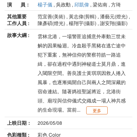
演 員：
楊子儀
, 吳政勳 ,
邱凱偉
, 梁佑南 , 方琦
其他重要
范宜善(美術) , 黃志偉(剪輯) , 潘藝元(燈光) ,
工作人員 :
陳彥碩(燈光) , 楊翔宇(攝影) , 謝安翔(攝影)
故事大綱 :
雲林北港，一場警匪追捕意外牽動三世未
解的因果輪迴。冷血殺手黑豬在逃亡途中
犯下重案，無神信仰的警察符皓一路追
緝，卻在過程中遇到神秘道士莫月鼎，進
入閾限空間。善良護士黃琪琪因救人捲入
風暴，也逐漸揭開自己與兩人之間深藏的
宿命連結。隨著媽祖聖誕將近，北港街
頭、廟埕與信仰儀式交織成一場人神共感
的生命現場。當前...
更多
上映日期：
2026/05/08
色彩種類 :
彩色 Color