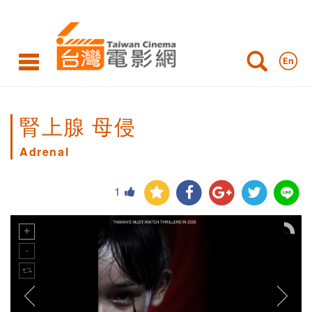
腎上腺 母侵
Adrenal
1