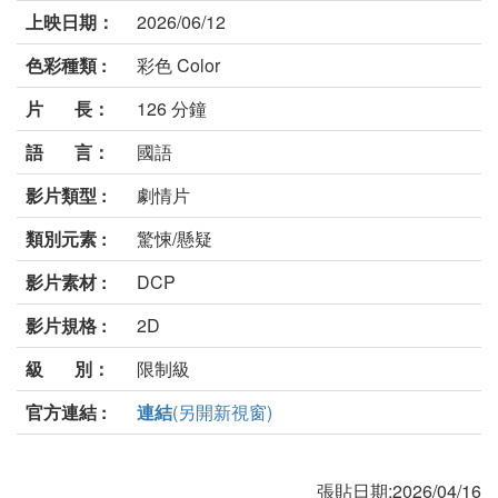
上映日期：
2026/06/12
色彩種類 :
彩色 Color
片 長：
126 分鐘
語 言：
國語
影片類型 :
劇情片
類別元素 :
驚悚/懸疑
影片素材 :
DCP
影片規格 :
2D
級 別：
限制級
官方連結 :
連結
(另開新視窗)
張貼日期:2026/04/16