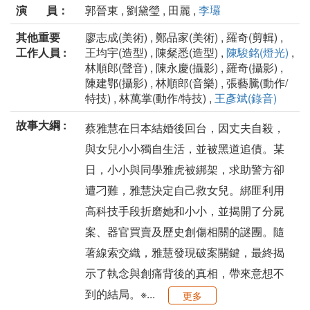
演 員：
郭晉東 , 劉黛瑩 , 田麗 ,
李㼈
其他重要
廖志成(美術) , 鄭品家(美術) , 羅奇(剪輯) ,
工作人員 :
王均宇(造型) , 陳粲悉(造型) ,
陳駿銘(燈光)
,
林順郎(聲音) , 陳永慶(攝影) , 羅奇(攝影) ,
陳建鄂(攝影) , 林順郎(音樂) , 張藝騰(動作/
特技) , 林萬掌(動作/特技) ,
王彥斌(錄音)
故事大綱 :
蔡雅慧在日本結婚後回台，因丈夫自殺，
與女兒小小獨自生活，並被黑道追債。某
日，小小與同學雅虎被綁架，求助警方卻
遭刁難，雅慧決定自己救女兒。綁匪利用
高科技手段折磨她和小小，並揭開了分屍
案、器官買賣及歷史創傷相關的謎團。隨
著線索交織，雅慧發現破案關鍵，最終揭
示了執念與創痛背後的真相，帶來意想不
到的結局。※...
更多