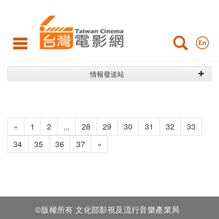
最
新
消
息
情報發送站
«
1
2
...
28
29
30
31
32
33
34
35
36
37
»
©版權所有 文化部影視及流行音樂產業局