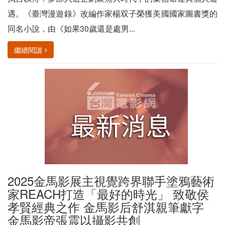
遇。《臺灣漫遊錄》改編作家楊双子榮獲美國國家圖書獎的
同名小說，由《如果30歲還是處男...
繼續閱讀
2025金馬影展主視覺跨界聯手塗鴉藝術
家REACH打造「最好的時光」 致敬侯
孝賢經典之作 金馬影后舒淇親筆獻字
金馬影帝張震以攝影共創