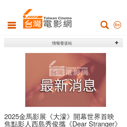
最
新
消
息
情報發送站
2025金馬影展《大濛》開幕世界首映
焦點影人西島秀俊攜《Dear Stranger》