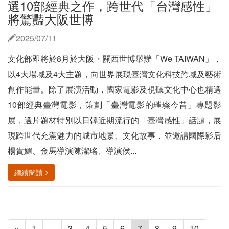
選10部經典之作，跨世代「台灣感性」
將驚豔大阪世博
2025/07/11
文化部即將於8月於大阪・關西世博舉辦「We TAIWAN」，
以4大場域及4大主題，向世界展現臺灣文化科技跨域及藝術
創作能量。除了展演活動，國家電影及視聽文化中心也精選
10部經典臺灣電影，策劃「臺灣電影的璀璨今昔」專題影
展，選片題材特別以日韓近期流行的「臺灣感性」話題，展
現跨世代充滿魅力的城市地景、文化故事，並邀請國際影后
楊貴媚、金馬導演陳潔瑤、導演侯...
繼續閱讀
«
1
...
3
4
5
6
7
8
9
10