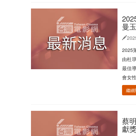
20
曼
202
202
由杜
最佳
會女性
繼續
蔡明
獻