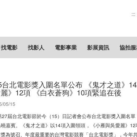
:::
找電影
找影人
電影事業
影展資訊
協拍服
25台北電影獎入圍名單公布 《鬼才之道》1
麗》12項 《白衣蒼狗》10項緊追在後
5/05/15
5第27屆台北電影節於今（15）日記者會公布台北電影獎入圍名單
曉嘉賓。《鬼才之道》以14項入圍領頭，《小雁與吳愛麗》12
獎為號召、年度最重要的台灣電影競賽「台北電影獎」，今年共有