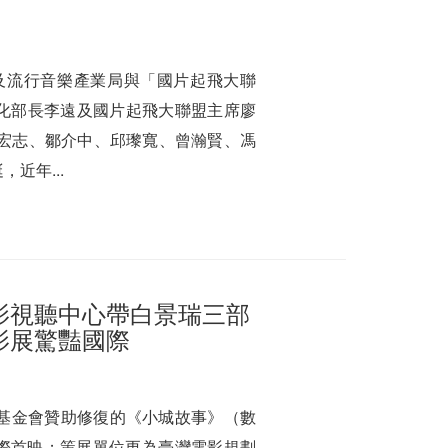
及流行音樂產業局與「國片起飛大聯
文化部長李遠及國片起飛大聯盟主席廖
梁宏志、鄒介中、邱瓈寬、曾瀚賢、馮
近年...
影視聽中心帶白景瑞三部
影展驚豔國際
基金會贊助修復的《小城故事》（數
，進行國際首映；策展單位更為臺灣電影規劃