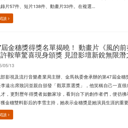
錄片57件、短片138件、動畫片33件。在複選...
閱讀
7屆金穗獎得獎名單揭曉！ 動畫片《風的前
演許鞍華驚喜現身頒獎 見證影壇新銳無限潛
5/05/13
部影視及流行音樂產業局主辦、金馬執委會承辦的第47屆金穗獎
長李遠出席致詞並親自頒發「觀眾票選獎」，他笑稱自己一直很
人才，更對歷年得獎者如數家珍，看到台下的創作者們，便彷彿
獲金穗雙料影后的李雪主持，她表示金穗獎是她演員生涯的重要起
閱讀