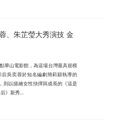
奕蓉、朱芷瑩大秀演技 金
聚光點華山電影館，為這場台灣最具規模
影后吳奕蓉於知名編劇簡莉穎執導的
，則以描繪女性抉擇與成長的《這是
》新秀...