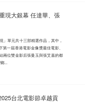
作重現大銀幕 任達華、張
典重現」單元共十三部精選作品，其中，
拿下第一屆香港電影金像獎最佳電影、
集結兩位雙金影后張曼玉與張艾嘉的都
...
025台北電影節卓越貢