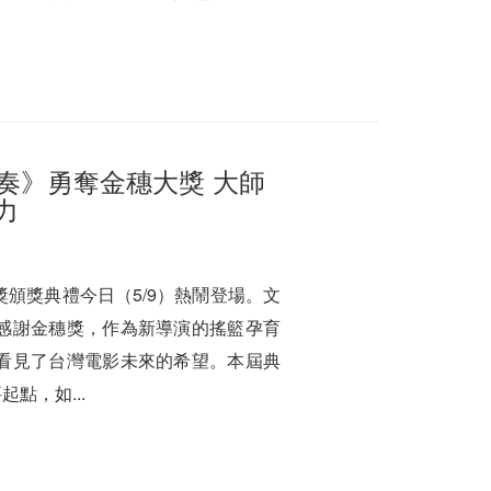
奏》勇奪金穗大獎 大師
力
頒獎典禮今日（5/9）熱鬧登場。文
感謝金穗獎，作為新導演的搖籃孕育
看見了台灣電影未來的希望。本屆典
點，如...