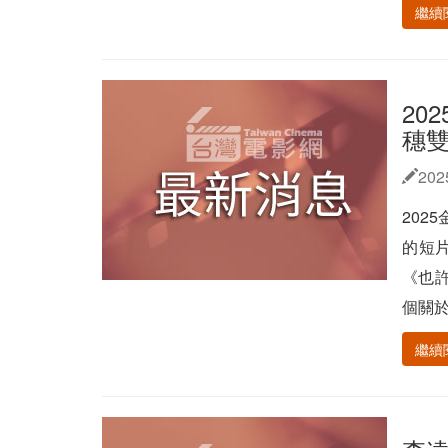
繼續
20
穗
202
202
的短
《也
個關於
繼續