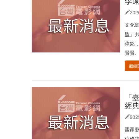
李遠
202
文化
盟」
偉銘
賢賢、
繼續
「
經
202
國家
位修復