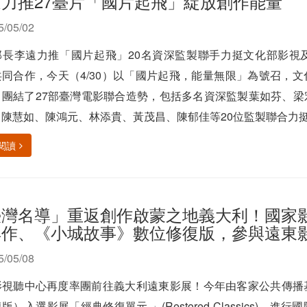
力推27臺片「國片起飛」綻放創作能量
5/05/02
部長李遠力推「國片起飛」20名資深監製聯手力挺文化部影視
共同合作，今天（4/30）以「國片起飛，能量無限」為號召，
，團結了27部臺灣電影聯合造勢，包括多名資深監製葉如芬、
陳慧如、陳鴻元、林添貴、黃茂昌、陳郁佳等20位監製聯合力挺，
閱讀
臺灣名導」重返創作啟蒙之地義大利！國家
典作、《小城故事》數位修復版，參與遠東
5/05/08
影視聽中心再度率團前往義大利遠東影展！今年由客家公共傳播
版）入選影展「經典修復單元 」(Restored Classics)