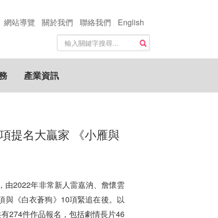
網站導覽
關於我們
聯絡我們
English
站
搜尋
內
搜
尋
務
產業資訊
關
鍵
字
4項提名大贏家 《小雁與
，由2022年非常新人雷嘉汭、詹懷雲
項與《白衣蒼狗》10項緊追在後。以
274件作品報名，包括劇情長片46