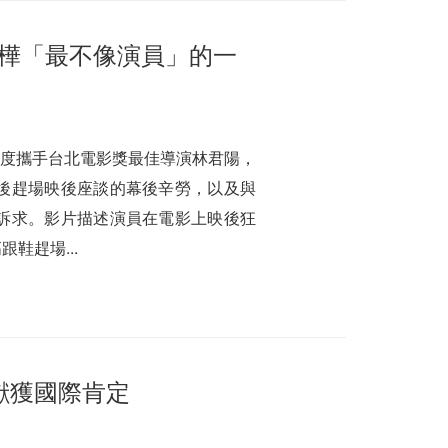
芸樺「最不像演員」的一
首度攜手台北電影獎最佳導演林君陽，
後趕場映後座談的幕後辛勞，以及與
訴求。影片描述演員在電影上映後狂
鞋趕場...
獻獲國際肯定