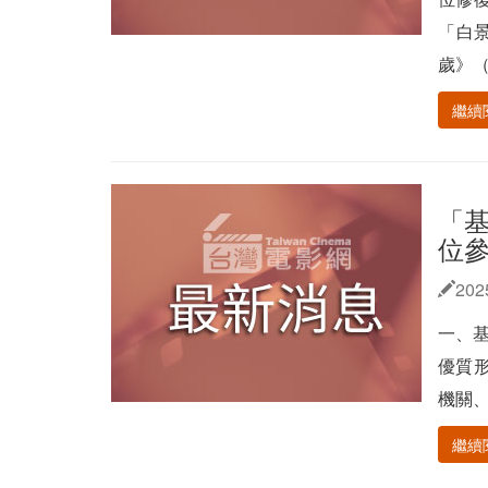
「白景
歲》（
繼續
「
位
202
一、
優質
機關、
繼續