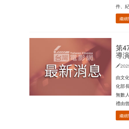
件、紀
繼續
第4
導
202
由文化
化部
無數
禮由曾
繼續