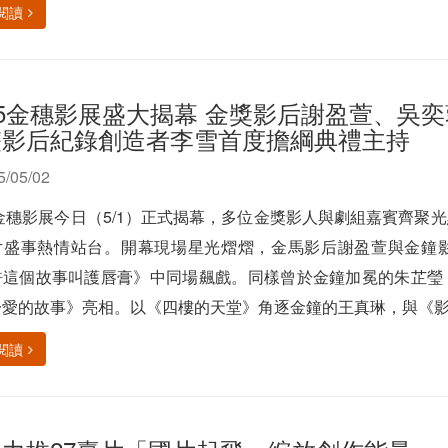
閱讀
25金穗影展盛大揭幕 金獎影后謝盈萱、吳
雙影后紀錄創造者李雪首度擔綱典禮主持
5/05/02
5金穗影展今日（5/1）正式揭幕，多位金獎影人與劇組嘉賓齊
片盛事熱情站台。開幕現場星光熠熠，金馬影后謝盈萱與金鐘
許這個故事叫護唇膏》中同場飆戲。同樣曾於金鐘加冕的朱芷瑩
愛的故事》亮相。以《四樓的天堂》角逐金鐘的王真琳，與《影后
閱讀