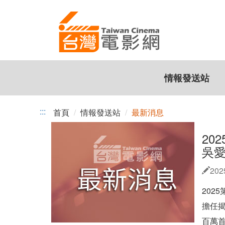
最
跳
到
新
主
消
要
內
息
容
情報發送站
:::
首頁
情報發送站
最新消息
20
吳愛
202
202
擔任揭
百萬首