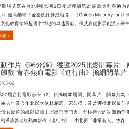
后張艾嘉在台北時間5月2日凌晨獲頒第27屆義大利烏迪內遠東國際影展
ival）最高榮譽「金桑樹終身成就獎」（Golden Mulberry for Lif
文化教育領域超過半世紀的卓越貢獻。張艾嘉從影展創辦人兼主席莎賓娜（
閱讀
動作片《96分鐘》獲邀2025北影開幕片
台飆戲 青春熱血電影《進行曲》擔綱閉幕片
5/05/02
5第27屆台北電影節今（2）日揭曉本屆開、閉幕片，開幕片為
，由去年及今年北影大使林柏宏、宋芸樺，及曾獲得北影最佳
最佳女配角的姚以緹攜手演出鬥智鬥勇、分秒搏命的災難動作
列導演姜瑞智熱血新作《進行曲》，由北影「非常新人」牧森、余