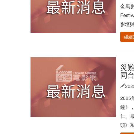
金馬影
Fest
影壇與
繼續
災難
同
202
202
鐘》
仁、
頭》系