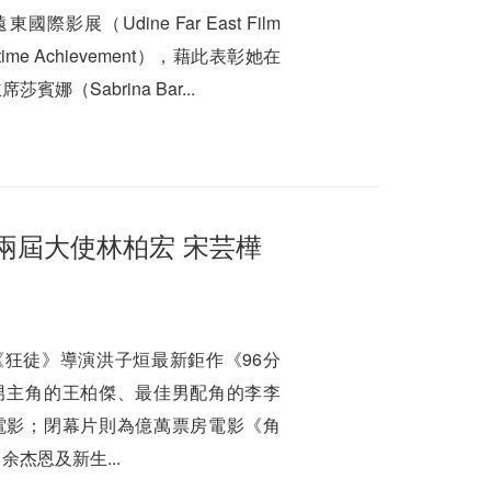
（Udine Far East Film
etime Achievement），藉此表彰她在
Sabrina Bar...
 兩屆大使林柏宏 宋芸樺
《狂徒》導演洪子烜最新鉅作《96分
男主角的王柏傑、最佳男配角的李李
電影；閉幕片則為億萬票房電影《角
杰恩及新生...