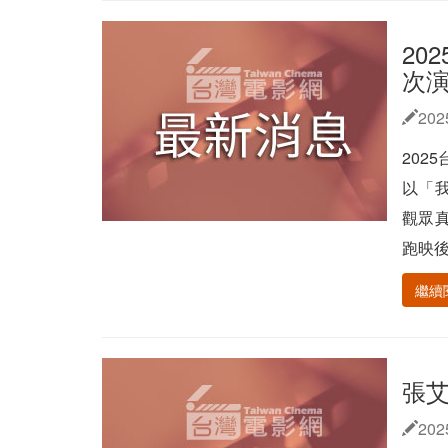
20
次
202
202
以「
觀眾
跑映後
繼續
張
202