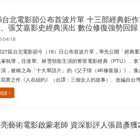
25台北電影節公布首波片單 十三部經典鉅
玉、張艾嘉影史經典演出 數位修復強勢回歸
5/04/18
5第27屆台北電影節今（18）日公布首波片單，率先公開「經
琪峯執導，任達華、林雪領銜主演的警匪電影經典《PTU》、
導演，被稱之為「十大華語片」的《父子情（4K修復版）》、
寫實之作《人在紐約》（台譯：三個女人的故事）、改編自台灣鄉
閱讀
亮藝術電影啟蒙老師 資深影評人張昌彥獲2
獎