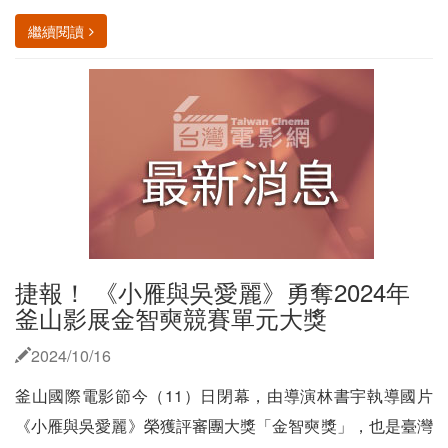
繼續閱讀
捷報！ 《小雁與吳愛麗》勇奪2024年
釜山影展金智奭競賽單元大獎
2024/10/16
釜山國際電影節今（11）日閉幕，由導演林書宇執導國片
《小雁與吳愛麗》榮獲評審團大獎「金智奭獎」，也是臺灣