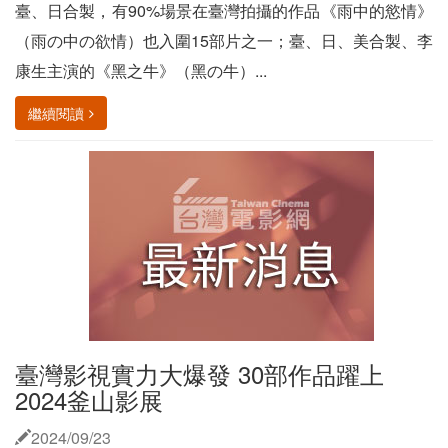
臺、日合製，有90%場景在臺灣拍攝的作品《雨中的慾情》
（雨の中の欲情）也入圍15部片之一；臺、日、美合製、李
康生主演的《黑之牛》（黑の牛）...
繼續閱讀
臺灣影視實力大爆發 30部作品躍上
2024釜山影展
2024/09/23