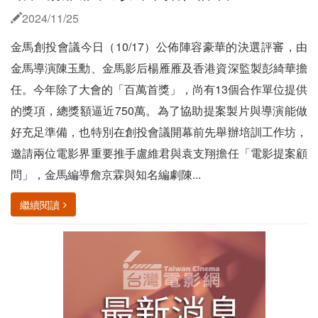
2024/11/25
金馬創投會議今日（10/17）公佈陣容豪華的決選評審，由
金馬導演陳玉勳、金馬影后楊雁雁及香港資深監製彭綺華擔
任。今年除了大會的「百萬首獎」，尚有13個合作單位提供
的獎項，總獎額逼近750萬。為了協助提案製片與導演能做
好充足準備，也特別在創投會議開幕前先舉辦培訓工作坊，
邀請兩位電影界重要推手盧維君與袁支翔擔任「電影提案顧
問」，金馬編導詹京霖與知名編劇陳...
繼續閱讀