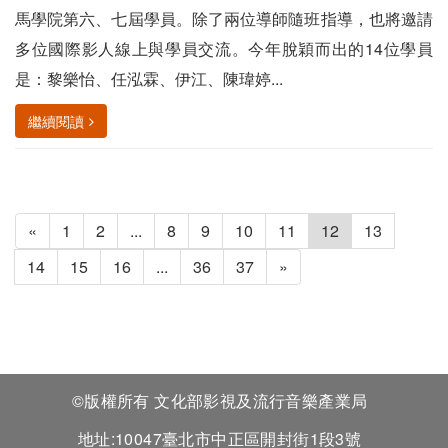
馬學院第六、七屆學員。除了兩位導師隨班指導，也將邀請
多位國際影人線上與學員交流。今年脫穎而出的14位學員
是：黎樂怡、任泓霖、伊江、陳瑋婷...
繼續閱讀
«
1
2
...
8
9
10
11
12
13
14
15
16
...
36
37
»
©版權所有 文化部影視及流行音樂產業局
地址:10047臺北市中正區開封街1段3號