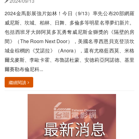
2024/09/13
2024金馬影展強片如林！今日（9/13）率先公布20部網羅
威尼斯、坎城、柏林、日舞、多倫多等明星名導夢幻新片。
包括西班牙大師阿莫多瓦勇奪威尼斯金獅獎的《隔壁的房
間》（The Room Next Door），美國名導西恩貝克登頂坎
城金棕櫚的《艾諾拉》（Anora），還有尤格藍西莫、米格
爾戈麥斯、李歐卡霍、布魯諾杜蒙、安德莉亞阿諾德、基里
爾賽勒布倫尼科...
繼續閱讀