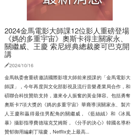
2024金馬電影大師課12位影人重磅登場
《媽的多重宇宙》奧斯卡得主關家永、
關繼威、王慶 索尼經典總裁麥可巴克開
講
2024/10/16
金馬執委會重磅邀請國際影壇大師前來授課的「金馬電影大
師課」，今年再度與文化部影視及流行音樂產業局合作，和
碩聯合科技贊助支持，邀來令人振奮的黃金陣容。包括勇奪
奧斯卡7項大獎的《媽的多重宇宙》華裔導演關家永、製片
人王慶和贏得最佳男配角的關繼威，《藍絲絨》和《冰風
暴》攝影指導費德瑞克艾姆斯，《分手的決心》韓國名導朴
贊郁御用編劇丁瑞慶，Netflix史上最高...