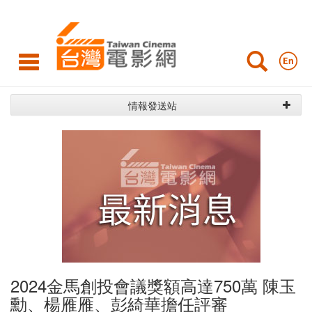
最
新
消
息
情報發送站
2024金馬創投會議獎額高達750萬 陳玉
勳、楊雁雁、彭綺華擔任評審