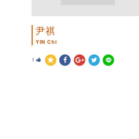
尹祺
YIN Chi
1