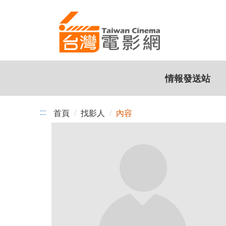
跳
到
主
要
內
容
情報發送站
:::
首頁
找影人
內容