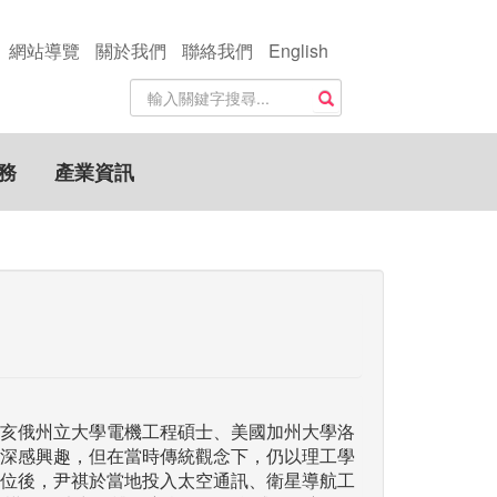
網站導覽
關於我們
聯絡我們
English
站
搜尋
內
搜
尋
務
產業資訊
關
鍵
字
亥俄州立大學電機工程碩士、美國加州大學洛
深感興趣，但在當時傳統觀念下，仍以理工學
位後，尹祺於當地投入太空通訊、衛星導航工