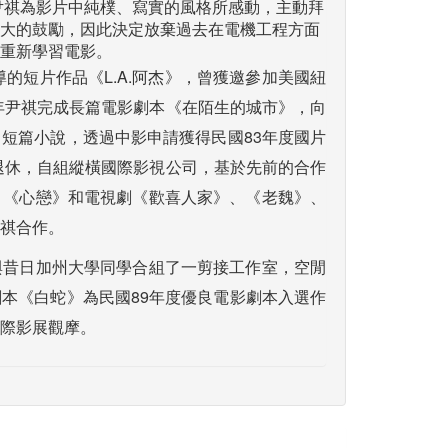
，尹祺為影片中純樸、寫實的風格所感動，主動拜
大的鼓勵，因此決定放棄過去在電機工程方面
重新學習電影。
導的短片作品《L.A.阿杰》，曾獲邀參加美國紐
翌年尹祺完成長篇電影劇本《在陌生的城市》，向
短篇小說，透過中影申請獲得民國83年度國片
功退休，自組縱橫國際影視公司，基於先前的合作
、《心戀》和電視劇《歡喜人家》、《老魏》、
祺合作。
與昔日加州大學同學合組了一剪接工作室，空閒
本《白蛇》為民國89年度優良電影劇本入選作
際影展觀摩。