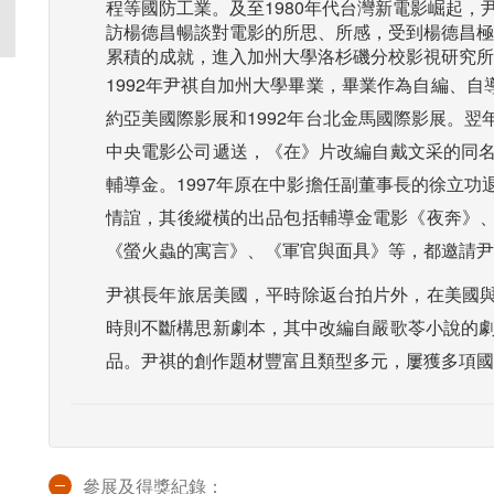
程等國防工業。及至1980年代台灣新電影崛起
訪楊德昌暢談對電影的所思、所感，受到楊德昌極
累積的成就，進入加州大學洛杉磯分校影視研究所
1992年尹祺自加州大學畢業，畢業作為自編、自
約亞美國際影展和1992年台北金馬國際影展。
中央電影公司遞送，《在》片改編自戴文采的同名
輔導金。1997年原在中影擔任副董事長的徐立
情誼，其後縱橫的出品包括輔導金電影《夜奔》
《螢火蟲的寓言》、《軍官與面具》等，都邀請尹
尹祺長年旅居美國，平時除返台拍片外，在美國
時則不斷構思新劇本，其中改編自嚴歌苓小說的劇
品。尹祺的創作題材豐富且類型多元，屢獲多項國
參展及得獎紀錄：